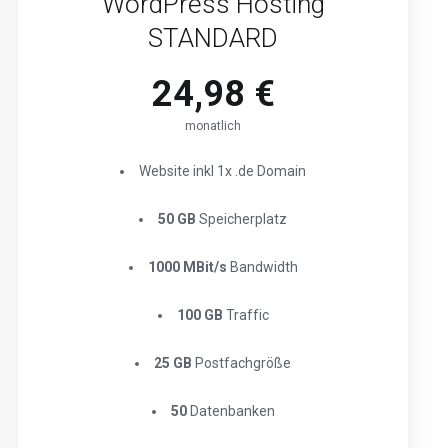
WordPress Hosting
STANDARD
24,98 €
monatlich
Website inkl 1x .de Domain
50 GB
Speicherplatz
1000 MBit/s
Bandwidth
100 GB
Traffic
25 GB
Postfachgröße
50
Datenbanken