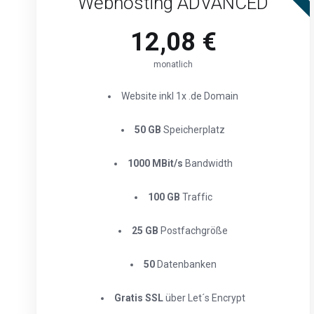
Webhosting ADVANCED
12,08 €
monatlich
Website inkl 1x .de Domain
50 GB
Speicherplatz
1000 MBit/s
Bandwidth
100 GB
Traffic
25 GB
Postfachgröße
50
Datenbanken
Gratis SSL
über Let´s Encrypt